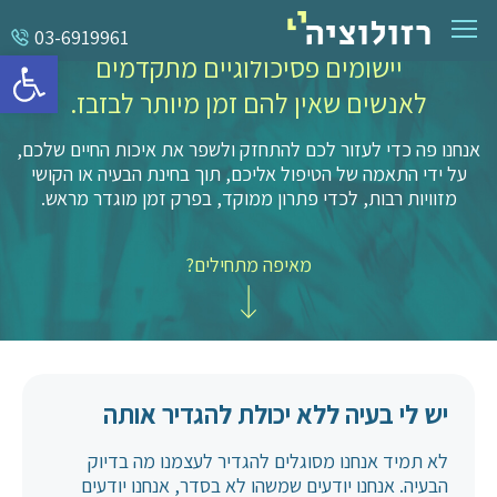
03-6919961
אנחנו פה בשבילכם
פתח סרגל 
יישומים פסיכולוגיים מתקדמים
זו תקופה קשה בשביל כולנו. אם אתם צריכים עזרה כדי
להתמודד עם המצב, אם אתם לא מסתדרים עם המצוקה,
לאנשים שאין להם זמן מיותר לבזבז.
אם הלחץ גובר ואתם לא ישנים בלילות, אם בגלל המצב
קשה לתפקד גם בבית. זה הזמן לקבל עזרה.
אנחנו גם ממשיכים לעבוד כרגיל, במרכז רזולוציה או
אנחנו פה כדי לעזור לכם להתחזק ולשפר את איכות החיים שלכם,
באמצעות מפגשי וידאו בזום
. אנחנו כאן, גם בזמן
על ידי התאמה של הטיפול אליכם, תוך בחינת הבעיה או הקושי
מלחמה.
מזוויות רבות, לכדי פתרון ממוקד, בפרק זמן מוגדר מראש.
מאיפה מתחילים?
יש לי בעיה ללא יכולת להגדיר אותה
לא תמיד אנחנו מסוגלים להגדיר לעצמנו מה בדיוק
הבעיה. אנחנו יודעים שמשהו לא בסדר, אנחנו יודעים