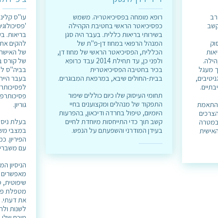
יון רב
רופא מומחה בפסיכיאטריה. משמש
עו"ס קלינ
קשב
כפסיכיאטר הראשי בחטיבת הקהילה
'פסיכולוגי
בשירותי בריאות כללית. בעבר היה סגן
בריאות. ב
וק
המנהל הרפואי במחוז דן-פ"ת של
להקים את 
יאות
הכללית, הפסיכיאטר הראשי של מחוז דן,
של האישה 
הילה.
ולפני כן, עד תחילת 2014 עבד כרופא
של קורס ב
ך מעגל
בכיר בחטיבה הפסיכיאטרית
בביה"ס לר
ניטיבים,
בבית-החולים שיבא, במרפאת המבוגרים.
בעבר הייתי
בתיים.
לפסיכותרפ
תחומי העיסוק שלו כיום כוללים שיפור
פסיכותרפיה
התפקוד של מנהלים ומקצוענים בחיי
 התאמת
גוריון.
היומיום, טיפול בחרדה ודיכאון, בהפרעות
הצרכים
קשב תוך כדי התייחסות מיוחדת לחיים
בעלת ניסיו
 במטרה
בעידן המודרני והשפעתם על הנפש.
במצבי משבר
האישית
הפיריון. כ
עם משברים
הניסיון המק
מאפשרים ל
שיפוטית, ס
מטפלת פע
את דעתי. 
לשנות ולה
מוכח שלי 