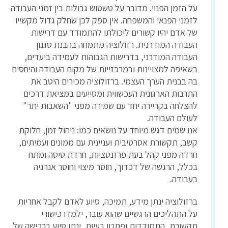
על הזמן הפנוי. מדובר על טשטוש גבולות בין זמני העבודה
לזמני הפנאי והמשפחה. אין ספק לכן שחלק גדול מקשייו
של אדם יהיו קשורים ליכולתו להתמודד עם דרישות
העבודה המודרנית. רזולוציה מתמחה בהבנת סגנון
העבודה המודרני, בדרישות הגבוהות לעמידה ביעדים,
בשאיפה למצויינות ובמרכזייות של מקום העבודה והיחסים
בה בבנית הערך העצמי. ברזולוציה מכירים היטב את
התרבות הארגונית העכשווית ומסייעים במציאת דרכים
להצלחה בקריירה יחד עם שמירה מפני "השאבות יתר"
לעולם העבודה.
אנו שמים דגש מיוחד על נושאים כמו: ניהול זמן, חלוקת
קשב, תקשורת אסרטיבית ועניינית עם ממונים ועמיתים,
חרדה מפני קהל בעת פרזנטציות, חרדת טיסה ומתח
בכלל, הרגשה של דכדוך, חוסר מיצוי וחוסר אנרגיה
בעבודה.
ברזולוציה ינתן מידע, תמיכה, סיוע לאדם לקבל אחריות
על התהליכים הרגשיים שהוא עובר, ילמדו כישורי
תקשורת, התמודדות ופתרון בעיות, ינתן סיוע ברכישה של