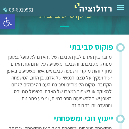
פוקוס סביבתי
03-6919961
פתח סרגל 
פוקוס סביבתי
מחבר בין האדם לבין הסביבה שלו. האדם לא פועל באופן
מנותק מסביבתו, והסביבה משפיעה על התנהגות האדם.
ניתן לזהות מוקדי השפעה סביבתיים אשר משפיעים באופן
ישיר ועקיף על מצבו הנפשי של אדם. בן הזוג, המשפחה
הקרובה, מקום הלימודים וסביבת העבודה יכולים לגרום
למצוקה או לשיפור במצבו של האדם. הטיפול מתייחס
באופן ישיר להשפעות הסביבתיות, ומציע פתרונות
והתערבויות בתחום זה.
ייעוץ זוגי ומשפחתי
המשפחה הנוכחית ומשפחת המקור או המשפחה שנבנתה