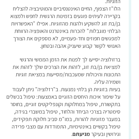
הזוגיות.
הלו"ז הצפוף, החיים האינטנסיביים והמוטיבציה להצליח
בקריירה לעיתים פוגעים בזמינות הרגשית לחפש ולמצוא
בן/בת זוג להשקיע ולהנות מהזוגיות. אפילו "האפשרויות
הבלתי מוגבלות" להכרות באינטרנט והאופציה הרווחת
למפגשים חפוזים וחד-פעמיים, לא מספקים את הצורך
האנושי לקשר קבוע שיעניק אהבה ובטחון.
ברזולוציה יסייעו לך לפנות את הזמן הממשי והרגשי
למציאת בן/בת זוג, לזהות את הצרכים שלך לזהות את
התכונות והיכולות שמעכבות/מסייעות במציאת זוגיות
ושמירה עליה.
בעיות בזוגיות הן בלתי נמנעות. ב"רזלוציה" ניתן לעבוד
על שיפור איכות היחסים הזוגיים באמצעות: טיפול בכשלים
בתקשורת, טיפול במחלוקות וקונפליקטים זוגיים, בחוסר
סימטריה בצרכי הביחד והלחוד, טיפול במשברי בגידה,
במעבר מזוגיות להורות, במו"מ סביב חלוקת תפקידים,
טיפול בקשיים באינטימיות, התמודדות עם מצבי פרידה
וגירושין ובעיקר
מניעתם
.