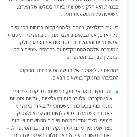
בבגרות היא חלק משמעותי ביותר בעולמו של האדם,
משפיעה עליו ומושפעת ממנו.
בשיטת רזולוציה, בנוסף על התמקדות בכוחות הפנימיים
של האדם, אנו מביאים בחשבון את חשיבותה של המסגרת
המשפחתית והתהליכים בה. רואים את הפרט כחלק
ממערכת שלמה המתמקדים גם בהכנסת שינויים ביחסי
הגומלין שבין בני המשפחה.
בהתאם לקלאסיקה של הגישה המערכתית, הפוקוס
הסביבתי מתמקד בנושאים הבאים:
חוקי הקירבה או המרחק, במשפחה: מי קרוב למי ומה
אופי הקרבה? אלו בריתות וקואליציות , גלויות וסמויות
מתקיימות במערכת המשפחתית? באיזה מידה יש
לאדם חופש ומרחב מחיה להיות מה שהוא ולעסוק
בענייניו מצד אחד ותחושת שייכות התחשבות ושיתוף
מצד שני? איך מתנהלת התקשורת בין בני המשפחה? –
האם התקשורת יעילה? האם מלווה באמפתיה והבנה