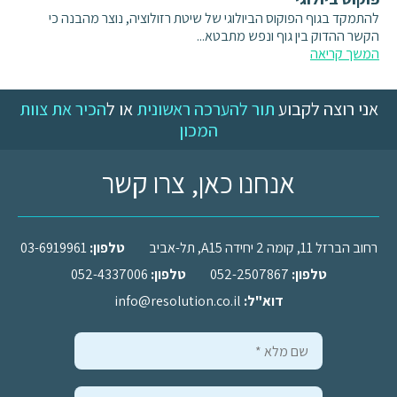
להתמקד בגוף הפוקוס הביולוגי של שיטת רזולוציה, נוצר מהבנה כי
הקשר ההדוק בין גוף ונפש מתבטא...
המשך קריאה
אני רוצה לקבוע
תור להערכה ראשונית
או ל
הכיר את צוות
המכון
אנחנו כאן, צרו קשר
רחוב הברזל 11, קומה 2 יחידה A15, תל-אביב
טלפון:
03-6919961
טלפון:
052-2507867
טלפון:
052-4337006
דוא"ל:
info@resolution.co.il