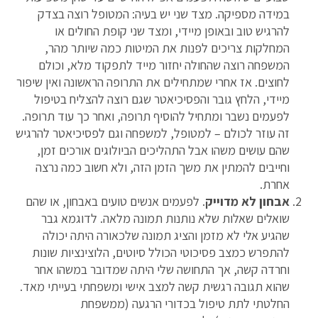
במידה מספיקה. מצד שני יש בעיה: המטופל רוצה בצדק
להרגיש טוב ובאופן מיידי, ומצד שני קופת החולים או
המחלקות צריכים לפנות את המיטות כמה שיותר מהר,
המשפחה רוצה שהחולה יחזור מייד לתפקוד מלא, וכולם
לחוצים. אז אחרי שמתחילים את התרופה הראשונה ואין שיפור
מיידי, הלחץ גובר והפסיכיאטר שגם רוצה להצליח בטיפול
לפעמים נשבר ומתחיל להוסיף תרופה, ואחר כך עוד תרופה.
זה עוזר לכולם – למטופל, למשפחה וגם לפסיכיאטר להרגיש
שהם עושים משהו אבל התהליכים הביולוגים אורכים זמן,
וחייבים להמתין את משך הזמן הזה, ולא חשוב כמה נרצה
אחרת.
אבחון לא מדוייק
. לפעמים אנשים טועים באבחון, או שהם
שואלים שאלות שלא נותנות תמונה מלאה. לדוגמא גבר
שהגיע אלי לא מזמן והציג תמונה שלכאורה היתה יכולה
להתפרש כמצב פסיכוטי הכולל סיוטים, הלוצינציות שונות
וחרדה קשה, אך התחושה שלי היתה שמדובר במשהו אחר
שהוא תגובה רגשית קשה למצב אישי ומשפחתי בעייתי מאד.
החלטתי לתת טיפול בכדורי הרגעה (ממשפחת