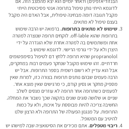
הבנזודיאזפינים) ולאחר יומיים הוא יצא מהמצב הזה. אם
לדוגמא הייתי נותן טיפול בתרופה אנטי פסיכוטית הייתי
מקבל תגובה דומה מבחינה טיפולית, אבל האדם היה מקבל
בעצם טיפול לא מתאים.
שימוש לא מתאים בתרופות.
ברפואה יש הרבה שימוש
בתרופות שהוא off-lable. לוקחים תרופה שנוצרה למטרה
אחת ומשתמשים בה למטרה אחרת שלא הוגדרה על ידי
היצרן ולא על ידי גורמי הרישוי. לדוגמא שימוש ב
propranolol שהיא תרופה ללחץ דם לטיפול בסימפטומים
חרדתיים. זהו שימוש מקובל שנחקר פעמים רבות במחקרים,
אבל הוא עדיין לא רשום רשמית בספר התרופות. אבל יש
הרבה פעמים שבהם נותנים תרופות בצורה כזו, למרות שאין
מספיק מחקר או נסיון קודם, כי מרגישים שאין מוצא אחר.
לפעמים כשתרופה אחר תרופה לא עוזרים מנסים לשלב
שניים או שלושה סוגים שונים בתקווה שכך נשבור את המחלה.
החשיבה צריכה להיות מבוססת על איכות, ולא על כמות
התרופות. על מנגנון הפעולה של התרופה ולא הרצון שלנו
להיטיב עם המטופל.
ריבוי מטפלים.
אתם מכירים את הסיטואציה שבה למישהו יש