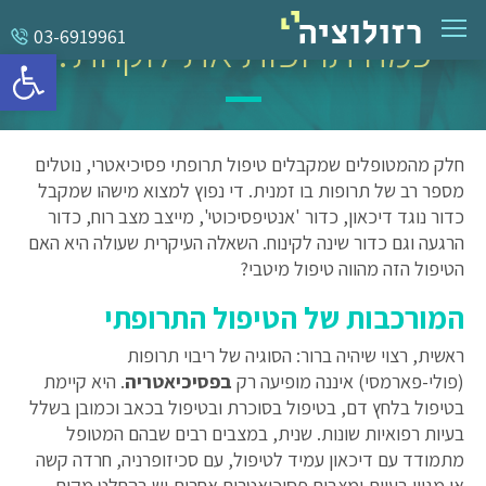
כמה תרופות את לוקחת?
03-6919961
פתח סרגל 
חלק מהמטופלים שמקבלים טיפול תרופתי פסיכיאטרי, נוטלים
מספר רב של תרופות בו זמנית. די נפוץ למצוא מישהו שמקבל
כדור נוגד דיכאון, כדור 'אנטיפסיכוטי', מייצב מצב רוח, כדור
הרגעה וגם כדור שינה לקינוח. השאלה העיקרית שעולה היא האם
הטיפול הזה מהווה טיפול מיטבי?
המורכבות של הטיפול התרופתי
ראשית, רצוי שיהיה ברור: הסוגיה של ריבוי תרופות
(פולי-פארמסי) איננה מופיעה רק
בפסיכיאטריה
. היא קיימת
בטיפול בלחץ דם, בטיפול בסוכרת ובטיפול בכאב וכמובן בשלל
בעיות רפואיות שונות. שנית, במצבים רבים שבהם המטופל
מתמודד עם דיכאון עמיד לטיפול, עם סכיזופרניה, חרדה קשה
או מגוון בעיות ומצבים פסיכיאטרים אחרות יש בהחלט מקום