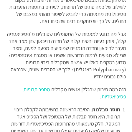
לשילוב של כמה סוגים של תרופות, לעיתים בתוספת התערבות
פסיכולוגית מתאימה כדי להביא לשיפור מהותי במצבם של
החולים. על כך יש מחקרים רבים שהוכיחו זאת.
אבל מה בנוגע למאסות של המטופלים שסובלים מ'פסיכיאטריה
קלה', אותן בעיות יחסית קלות של חרדה ודיכאון שהן מצד אחד
מעבר לדיכאון וחרדה הזמניים שמופיעים מפעם לפעם, ומצד
שני לא מגיעים לרמות הדורשות אשפוז או מסגרת אינטנסיבית?
מדוע במקרים כאלו יש אנשים שמקבלים ריבוי תרופות
(Polypharmacy באנגלית)? לכך יש הסברים שונים, שכנראה
כולם נכונים יחדיו.
הנה כמה סיבות שבגללן אנשים מקבלים
מספר תרופות
פסיכיאטריות
:
חוסר סבלנות
. הסיבה הראשונה בחשיבותה לקבלת ריבוי
תרופות היא חוסר סבלנות של המטופל ושל הפסיכיאטר
המטפל. חלק משמעותי מהתרופות הפסיכיאטריות דורשות
שבועיים שלושה ולפעמים אפילו חודשיים עד שהן משפיעות