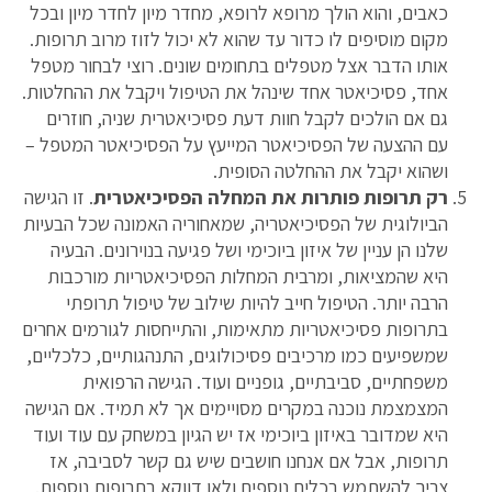
כאבים, והוא הולך מרופא לרופא, מחדר מיון לחדר מיון ובכל
מקום מוסיפים לו כדור עד שהוא לא יכול לזוז מרוב תרופות.
אותו הדבר אצל מטפלים בתחומים שונים. רוצי לבחור מטפל
אחד, פסיכיאטר אחד שינהל את הטיפול ויקבל את ההחלטות.
גם אם הולכים לקבל חוות דעת פסיכיאטרית שניה, חוזרים
עם ההצעה של הפסיכיאטר המייעץ על הפסיכיאטר המטפל –
ושהוא יקבל את ההחלטה הסופית.
רק תרופות פותרות את המחלה הפסיכיאטרית
. זו הגישה
הביולוגית של הפסיכיאטריה, שמאחוריה האמונה שכל הבעיות
שלנו הן עניין של איזון ביוכימי ושל פגיעה בנוירונים. הבעיה
היא שהמציאות, ומרבית המחלות הפסיכיאטריות מורכבות
הרבה יותר. הטיפול חייב להיות שילוב של טיפול תרופתי
בתרופות פסיכיאטריות מתאימות, והתייחסות לגורמים אחרים
שמשפיעים כמו מרכיבים פסיכולוגים, התנהגותיים, כלכליים,
משפחתיים, סביבתיים, גופניים ועוד. הגישה הרפואית
המצמצמת נוכנה במקרים מסויימים אך לא תמיד. אם הגישה
היא שמדובר באיזון ביוכימי אז יש הגיון במשחק עם עוד ועוד
תרופות, אבל אם אנחנו חושבים שיש גם קשר לסביבה, אז
צריך להשתמש בכלים נוספים ולאו דווקא בתרופות נוספות.