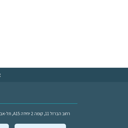
א
רחוב הברזל 11, קומה 2 יחידה A15, תל-אביב