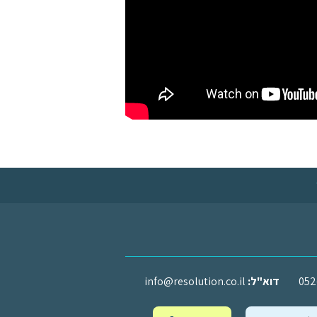
052
דוא"ל:
info@resolution.co.il