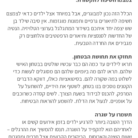
הכלל הזה נכון למבוגרים, אבל במיוחד אצל ילדים כדאי לצמצם
חשיפה לתיאורים גרפיים ותמונות מוגזמות. אין סיבה שילד בן
שש יצפה יחד איתכם בשידור המתגלגל בערוצי הטלויזיה. הנטיה
של החדשות לסנסציות ותיאורים הרפטטיבים והלחוצים רק
מגבירים את החרדה הטבעית.
תחזקו את תחושת הבטחון.
תראו לילדים עד כמה הם כבר עכשיו שולטים בבטחון האישי
שלהם. תראו להם מה ביומיום שלהם הם מסוגלים לעשות כדי
לשלוט במה שקורה להם. בסיטואציות כאלו, דווקא הדברים
הקטנים נוסכים בנו בטחון. לשטוף את הידיים, להשתעל על
המרפק. להכנס לבידוד בשעת הצורך. לשים קסדה כשרוכבים
על אופניים. לנעול את הדלת. להשמע להוראות הבטיחות.
תשמרו על שגרה
הדרך הטובה ביותר להרגיע ילדים בזמן אירועים קשים או
לאחריהם הוא להקפיד על השגרה. תנסו להמשיך את ההרגלים –
שעות השינה והארוחות, הביקורים הקבועים אצל חברים ומסגרות