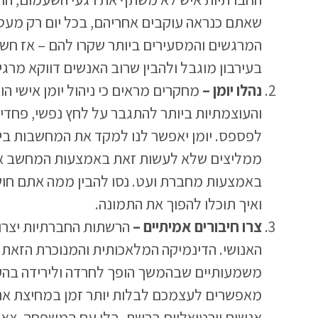
שאתם כנראה עוקבים אחריהם, בכל יום רק מעט
המרגשים והמסעירים ביותר שקרו להם – אז חש
בעירבון מוגבל ולהבין שרוב האנשים דווקא מרגי
נהלו יומן –
מחקרים מראים כי ניהול יומן אישי ה
והעוצמתיות ביותר להתגבר על לחץ נפשי, פחדי
לפספס. יומן יאפשר לנו למקד את המחשבות ביע
ממליצים שלא לעשות זאת באמצעות המחשב אל
באמצעות מחברת ועט. נסו להבין ממה אתם חו
ואיך תוכלו להפוך את התמונה.
צרו חיבורים אמיתיים –
הרשתות החברתיות יצרו
האנושי. הדינמיקה המלאכותית והמנוכרת הזאת י
משמעותיים שבהמשך הופך לחרדה ולירידה בהע
מאפשרים לעצמכם לבלות יותר זמן במחיצת אנש
אנשים וירטואליים ברשת. בלו עם המשפחה, צאו 