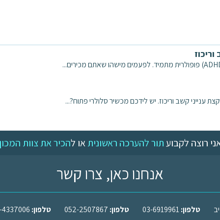
 ענייני קשב וריכוז. יש לידכם מכשיר סלולרי פתוח?...
ני רוצה לקבוע
תור להערכה ראשונית
או ל
הכיר את צוות המכון
אנחנו כאן, צרו קשר
טלפון:
03-6919961
טלפון:
052-2507867
טלפון:
-4337006