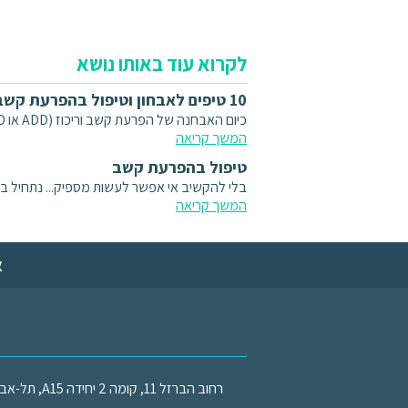
לקרוא עוד באותו נושא
10 טיפים לאבחון וטיפול בהפרעת קשב וריכוז
כיום האבחנה של הפרעת קשב וריכוז (ADD או ADHD) פופולרית מתמיד. לפעמים מישהו שאתם מכירים...
המשך קריאה
טיפול בהפרעת קשב
בלי להקשיב אי אפשר לעשות מספיק... נתחיל בקצת
המשך קריאה
א
רחוב הברזל 11, קומה 2 יחידה A15, תל-אביב