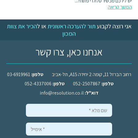
יש לידכם מכשיר סלולרי פתוח?...
המשך קריאה
אני רוצה לקבוע
תור להערכה ראשונית
או ל
הכיר את צוות
המכון
אנחנו כאן, צרו קשר
רחוב הברזל 11, קומה 2 יחידה A15, תל-אביב
טלפון:
03-6919961
טלפון:
052-2507867
טלפון:
052-4337006
דוא"ל:
info@resolution.co.il